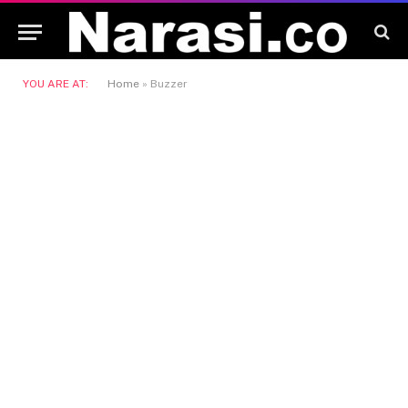
YOU ARE AT:
Home
»
Buzzer