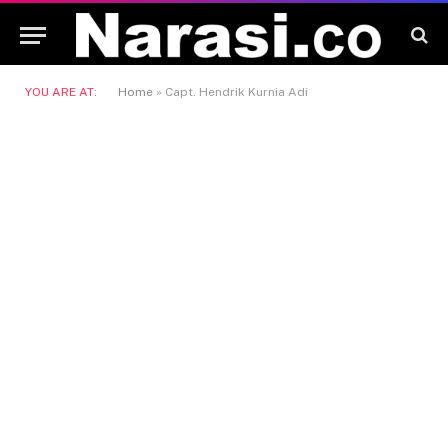
YOU ARE AT:
Home
»
Capt. Hendrik Kurnia Adi