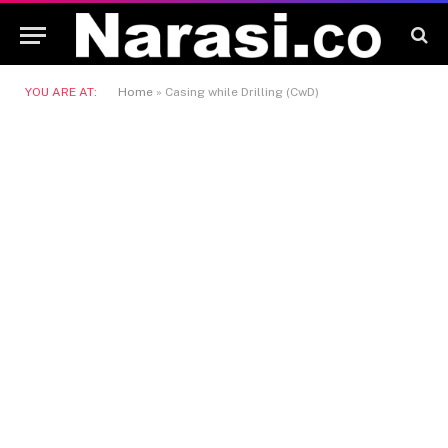
YOU ARE AT:
Home
»
Casing while Drilling (CwD)