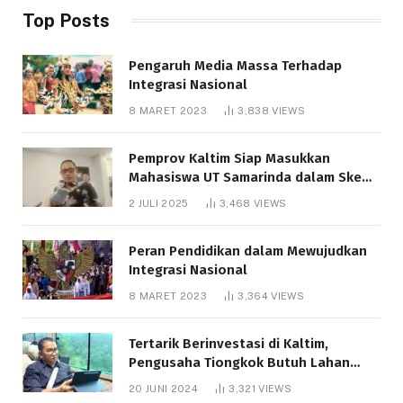
Top Posts
Pengaruh Media Massa Terhadap
Integrasi Nasional
8 MARET 2023
3,838
VIEWS
Pemprov Kaltim Siap Masukkan
Mahasiswa UT Samarinda dalam Skema
Bantuan Pendidikan Gratispol
2 JULI 2025
3,468
VIEWS
Peran Pendidikan dalam Mewujudkan
Integrasi Nasional
8 MARET 2023
3,364
VIEWS
Tertarik Berinvestasi di Kaltim,
Pengusaha Tiongkok Butuh Lahan
1.000 Hektare
20 JUNI 2024
3,321
VIEWS