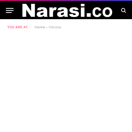
YOU ARE AT:
Home
»
Celcius