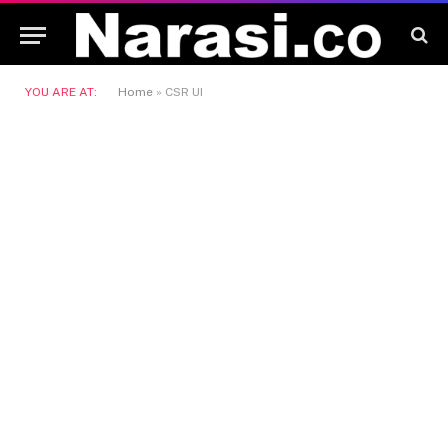
YOU ARE AT:
Home
»
CSR UI