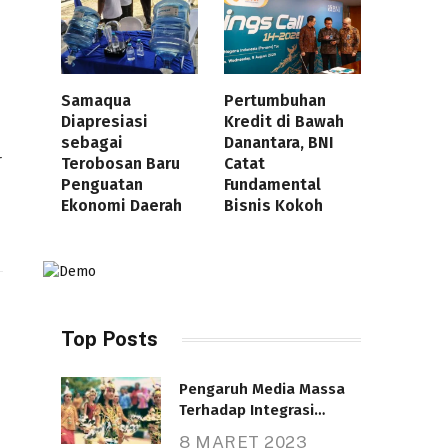
Samaqua
Pertumbuhan
Diapresiasi
Kredit di Bawah
sebagai
Danantara, BNI
r
Terobosan Baru
Catat
Penguatan
Fundamental
Ekonomi Daerah
Bisnis Kokoh
Top Posts
Pengaruh Media Massa
Terhadap Integrasi
Nasional
8 MARET 2023