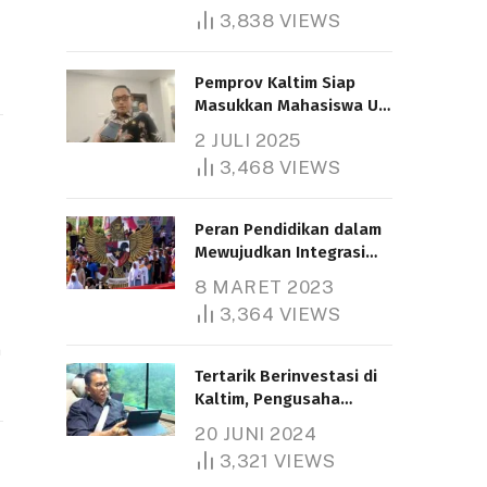
3,838
VIEWS
Pemprov Kaltim Siap
Masukkan Mahasiswa UT
Samarinda dalam Skema
2 JULI 2025
Bantuan Pendidikan
3,468
VIEWS
Gratispol
Peran Pendidikan dalam
Mewujudkan Integrasi
Nasional
8 MARET 2023
3,364
VIEWS
n
Tertarik Berinvestasi di
Kaltim, Pengusaha
Tiongkok Butuh Lahan
20 JUNI 2024
1.000 Hektare
3,321
VIEWS