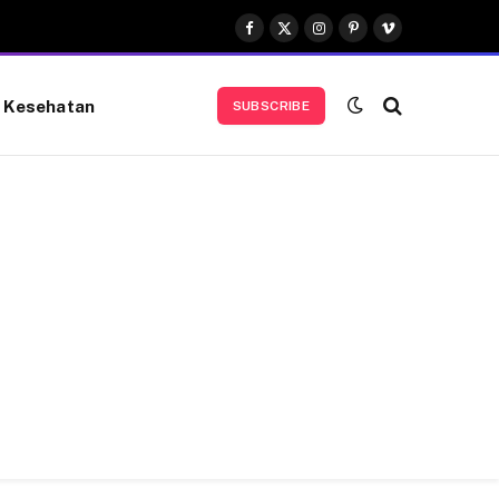
Facebook
X
Instagram
Pinterest
Vimeo
(Twitter)
Kesehatan
SUBSCRIBE