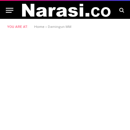
YOU ARE AT:
Home
»
Damingun MM