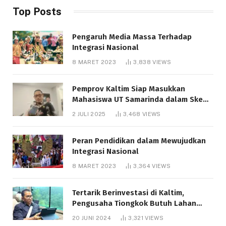
Top Posts
Pengaruh Media Massa Terhadap
Integrasi Nasional
8 MARET 2023
3,838
VIEWS
Pemprov Kaltim Siap Masukkan
Mahasiswa UT Samarinda dalam Skema
Bantuan Pendidikan Gratispol
2 JULI 2025
3,468
VIEWS
Peran Pendidikan dalam Mewujudkan
Integrasi Nasional
8 MARET 2023
3,364
VIEWS
Tertarik Berinvestasi di Kaltim,
Pengusaha Tiongkok Butuh Lahan
1.000 Hektare
20 JUNI 2024
3,321
VIEWS