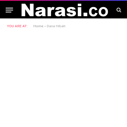
YOU ARE AT:
Home
»
Dana Hibah