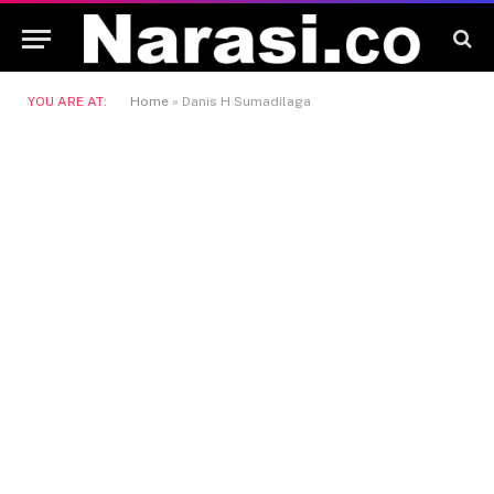
YOU ARE AT:
Home
»
Danis H Sumadilaga