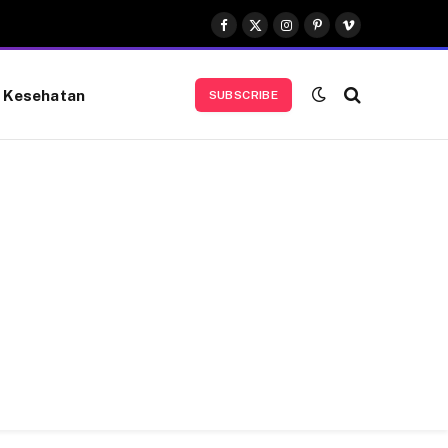
Facebook
X
Instagram
Pinterest
Vimeo
(Twitter)
Kesehatan
SUBSCRIBE