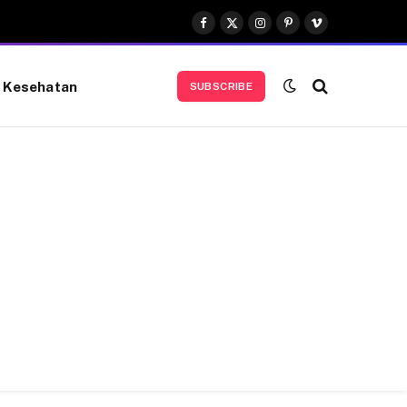
Facebook
X
Instagram
Pinterest
Vimeo
(Twitter)
Kesehatan
SUBSCRIBE