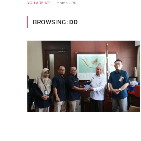
YOU ARE AT:
Home
»
DD
BROWSING:
DD