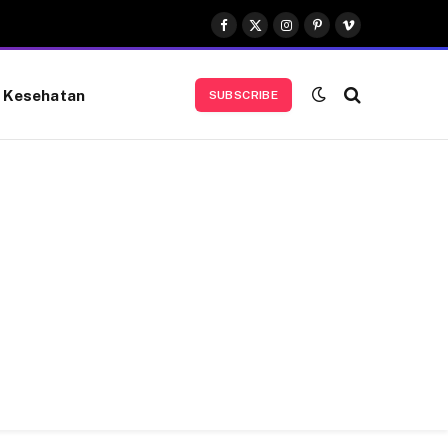
Facebook
X
Instagram
Pinterest
Vimeo
(Twitter)
Kesehatan
SUBSCRIBE