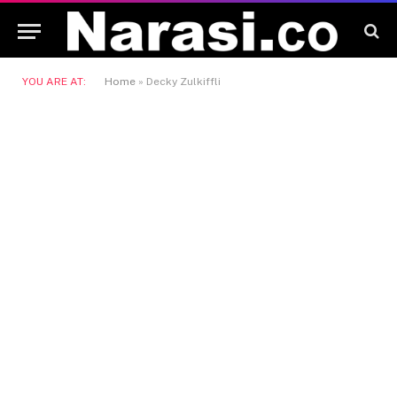
YOU ARE AT:
Home
»
Decky Zulkiffli