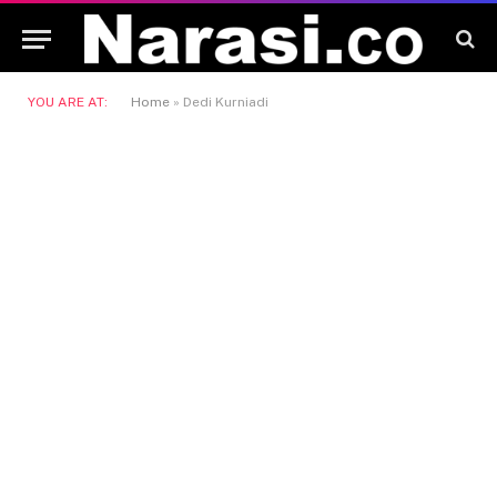
YOU ARE AT:
Home
»
Dedi Kurniadi