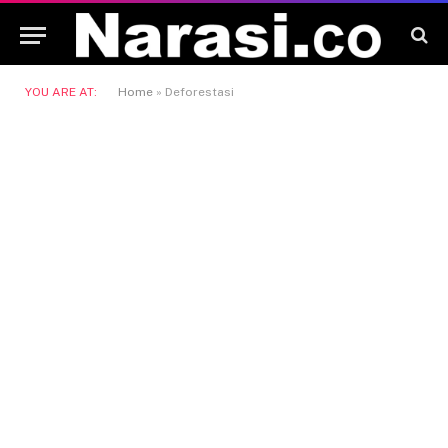
YOU ARE AT:
Home
»
Deforestasi