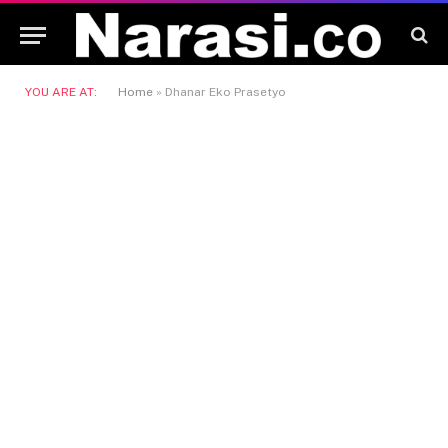
YOU ARE AT:
Home
»
Dhanar Eko Prasetyo