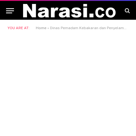
YOU ARE AT:
Home
»
Dinas Pemadam Kebakaran dan Penyelamatan (Disdamkarmat)