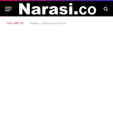
YOU ARE AT:
Home
»
Gubernus Sultra