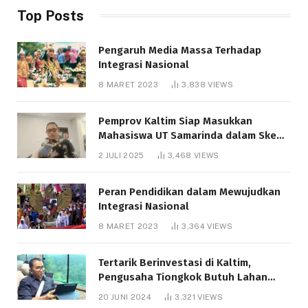
Top Posts
Pengaruh Media Massa Terhadap
Integrasi Nasional
8 MARET 2023
3,838
VIEWS
Pemprov Kaltim Siap Masukkan
Mahasiswa UT Samarinda dalam Skema
Bantuan Pendidikan Gratispol
2 JULI 2025
3,468
VIEWS
Peran Pendidikan dalam Mewujudkan
Integrasi Nasional
8 MARET 2023
3,364
VIEWS
Tertarik Berinvestasi di Kaltim,
Pengusaha Tiongkok Butuh Lahan
1.000 Hektare
20 JUNI 2024
3,321
VIEWS