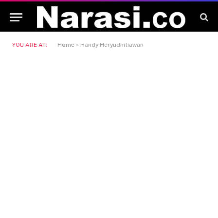
YOU ARE AT:
Home
»
Handy Heryudhitiawan