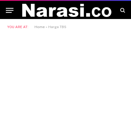
YOU ARE AT:
Home
»
Harga TBS