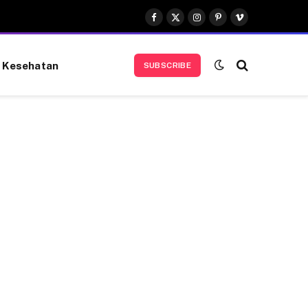
Facebook
X
Instagram
Pinterest
Vimeo
(Twitter)
Kesehatan
SUBSCRIBE