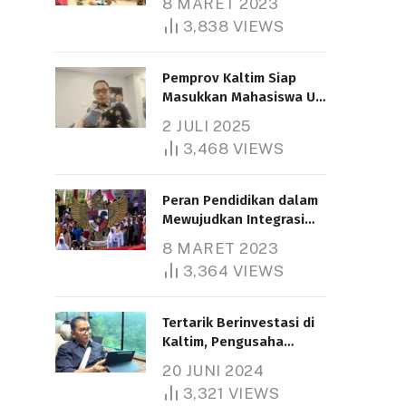
8 MARET 2023
3,838
VIEWS
Pemprov Kaltim Siap
Masukkan Mahasiswa UT
Samarinda dalam Skema
2 JULI 2025
Bantuan Pendidikan
3,468
VIEWS
Gratispol
Peran Pendidikan dalam
Mewujudkan Integrasi
Nasional
8 MARET 2023
3,364
VIEWS
Tertarik Berinvestasi di
Kaltim, Pengusaha
Tiongkok Butuh Lahan
20 JUNI 2024
1.000 Hektare
3,321
VIEWS