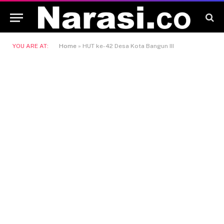
YOU ARE AT:
Home
»
HUT ke-42 Desa Kota Bangun III