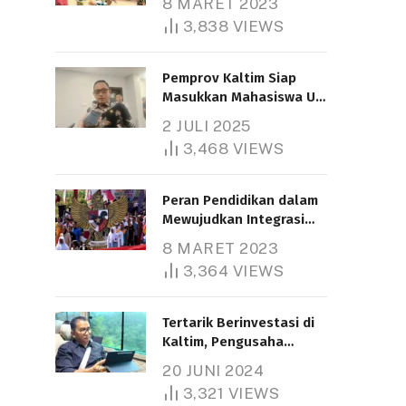
8 MARET 2023
3,838
VIEWS
Pemprov Kaltim Siap
Masukkan Mahasiswa UT
Samarinda dalam Skema
2 JULI 2025
Bantuan Pendidikan
3,468
VIEWS
Gratispol
Peran Pendidikan dalam
Mewujudkan Integrasi
Nasional
8 MARET 2023
3,364
VIEWS
Tertarik Berinvestasi di
Kaltim, Pengusaha
Tiongkok Butuh Lahan
20 JUNI 2024
1.000 Hektare
3,321
VIEWS