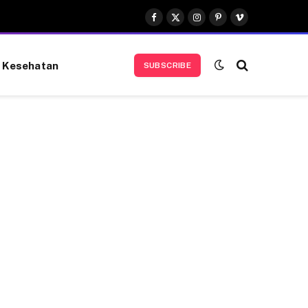
Facebook
X
Instagram
Pinterest
Vimeo
(Twitter)
Kesehatan
SUBSCRIBE