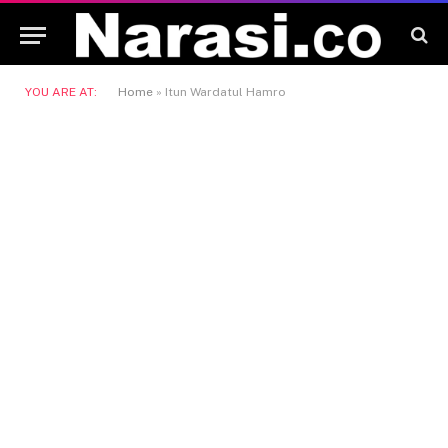
YOU ARE AT:
Home
»
Itun Wardatul Hamro