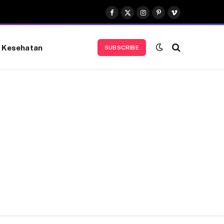
Facebook
X
Instagram
Pinterest
Vimeo
(Twitter)
Kesehatan
SUBSCRIBE