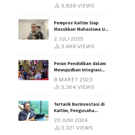
3,838
VIEWS
Pemprov Kaltim Siap
Masukkan Mahasiswa UT
Samarinda dalam Skema
2 JULI 2025
Bantuan Pendidikan
3,468
VIEWS
Gratispol
Peran Pendidikan dalam
Mewujudkan Integrasi
Nasional
8 MARET 2023
3,364
VIEWS
Tertarik Berinvestasi di
Kaltim, Pengusaha
Tiongkok Butuh Lahan
20 JUNI 2024
1.000 Hektare
3,321
VIEWS