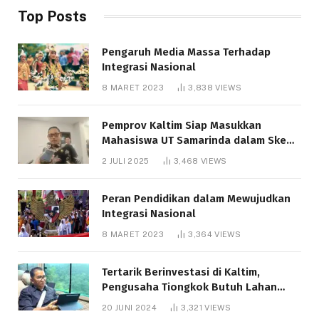
Top Posts
Pengaruh Media Massa Terhadap
Integrasi Nasional
8 MARET 2023
3,838
VIEWS
Pemprov Kaltim Siap Masukkan
Mahasiswa UT Samarinda dalam Skema
Bantuan Pendidikan Gratispol
2 JULI 2025
3,468
VIEWS
Peran Pendidikan dalam Mewujudkan
Integrasi Nasional
8 MARET 2023
3,364
VIEWS
Tertarik Berinvestasi di Kaltim,
Pengusaha Tiongkok Butuh Lahan
1.000 Hektare
20 JUNI 2024
3,321
VIEWS