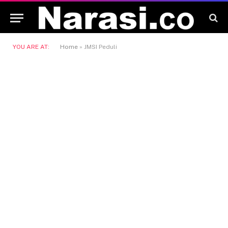
YOU ARE AT:
Home
»
JMSI Peduli