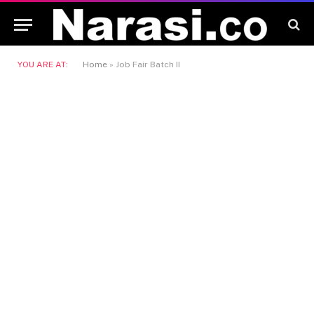
YOU ARE AT:
Home
»
Job Fair Batch II