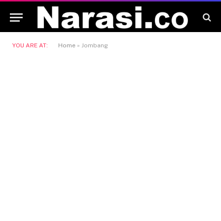
YOU ARE AT:
Home
»
Jombang