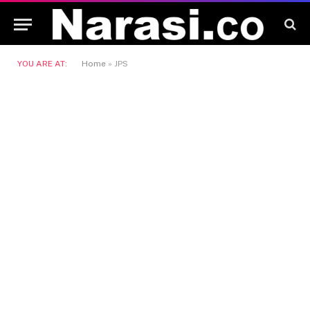
YOU ARE AT:
Home
»
JPS