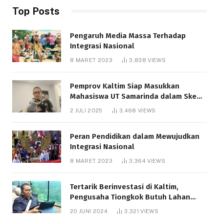
Top Posts
Pengaruh Media Massa Terhadap
Integrasi Nasional
8 MARET 2023
3,838
VIEWS
Pemprov Kaltim Siap Masukkan
Mahasiswa UT Samarinda dalam Skema
Bantuan Pendidikan Gratispol
2 JULI 2025
3,468
VIEWS
Peran Pendidikan dalam Mewujudkan
Integrasi Nasional
8 MARET 2023
3,364
VIEWS
Tertarik Berinvestasi di Kaltim,
Pengusaha Tiongkok Butuh Lahan
1.000 Hektare
20 JUNI 2024
3,321
VIEWS