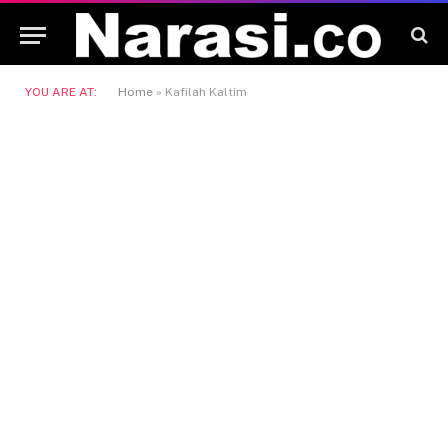
YOU ARE AT:
Home
»
Kafilah Kaltim