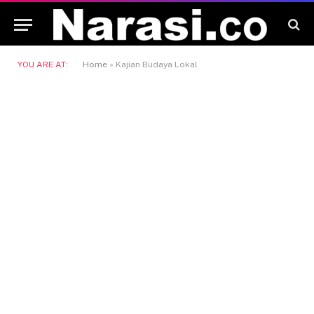
YOU ARE AT:
Home
»
Kajian Budaya Lokal