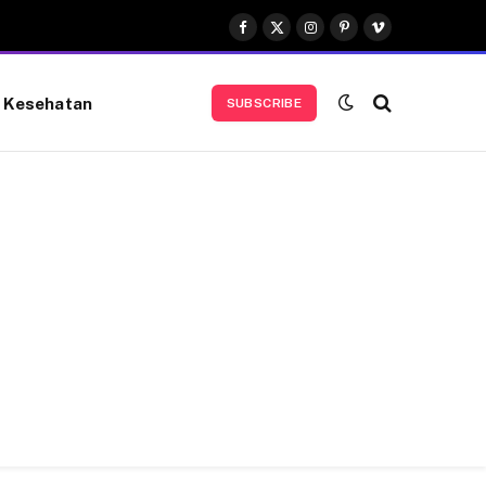
Facebook
X
Instagram
Pinterest
Vimeo
(Twitter)
Kesehatan
SUBSCRIBE