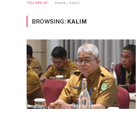
YOU ARE AT:
Home
»
Kalim
BROWSING:
KALIM