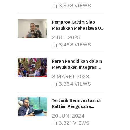
3,838
VIEWS
Pemprov Kaltim Siap
Masukkan Mahasiswa UT
Samarinda dalam Skema
2 JULI 2025
Bantuan Pendidikan
3,468
VIEWS
Gratispol
Peran Pendidikan dalam
Mewujudkan Integrasi
Nasional
8 MARET 2023
3,364
VIEWS
Tertarik Berinvestasi di
Kaltim, Pengusaha
Tiongkok Butuh Lahan
20 JUNI 2024
1.000 Hektare
3,321
VIEWS