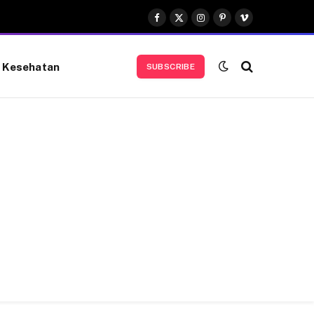
Facebook
X
Instagram
Pinterest
Vimeo
(Twitter)
Kesehatan
SUBSCRIBE