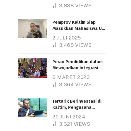
3,838
VIEWS
Pemprov Kaltim Siap
Masukkan Mahasiswa UT
Samarinda dalam Skema
2 JULI 2025
Bantuan Pendidikan
3,468
VIEWS
Gratispol
Peran Pendidikan dalam
Mewujudkan Integrasi
Nasional
8 MARET 2023
3,364
VIEWS
Tertarik Berinvestasi di
Kaltim, Pengusaha
Tiongkok Butuh Lahan
20 JUNI 2024
1.000 Hektare
3,321
VIEWS