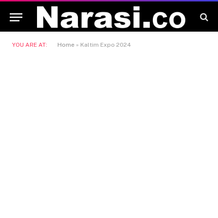
YOU ARE AT:
Home
»
Kaltim Expo 2024