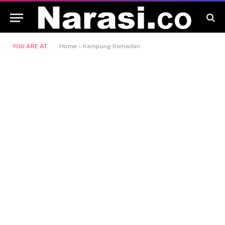
YOU ARE AT:
Home
»
Kampung Ramadan