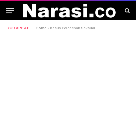
YOU ARE AT:
Home
»
Kasus Pelecehan Seksual