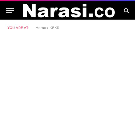
YOU ARE AT:
Home
»
KBKR