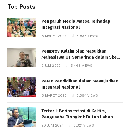
Top Posts
Pengaruh Media Massa Terhadap
Integrasi Nasional
8 MARET 2023
3,838
VIEWS
Pemprov Kaltim Siap Masukkan
Mahasiswa UT Samarinda dalam Skema
Bantuan Pendidikan Gratispol
2 JULI 2025
3,468
VIEWS
Peran Pendidikan dalam Mewujudkan
Integrasi Nasional
8 MARET 2023
3,364
VIEWS
Tertarik Berinvestasi di Kaltim,
Pengusaha Tiongkok Butuh Lahan
1.000 Hektare
20 JUNI 2024
3,321
VIEWS