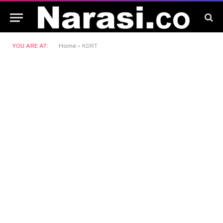
YOU ARE AT:
Home
»
KDRT