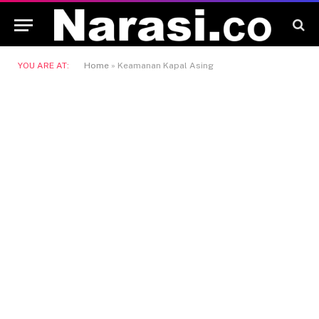
YOU ARE AT:
Home
»
Keamanan Kapal Asing