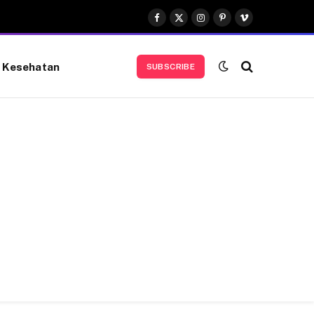
Facebook
X
Instagram
Pinterest
Vimeo
(Twitter)
Kesehatan
SUBSCRIBE