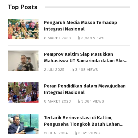
Top Posts
Pengaruh Media Massa Terhadap
Integrasi Nasional
8 MARET 2023
3,838
VIEWS
Pemprov Kaltim Siap Masukkan
Mahasiswa UT Samarinda dalam Skema
Bantuan Pendidikan Gratispol
2 JULI 2025
3,468
VIEWS
Peran Pendidikan dalam Mewujudkan
Integrasi Nasional
8 MARET 2023
3,364
VIEWS
Tertarik Berinvestasi di Kaltim,
Pengusaha Tiongkok Butuh Lahan
1.000 Hektare
20 JUNI 2024
3,321
VIEWS