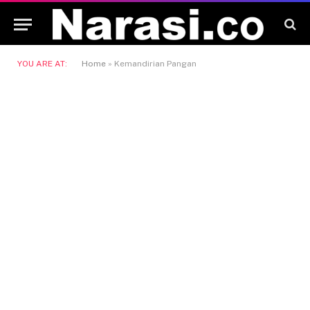
YOU ARE AT:
Home
»
Kemandirian Pangan