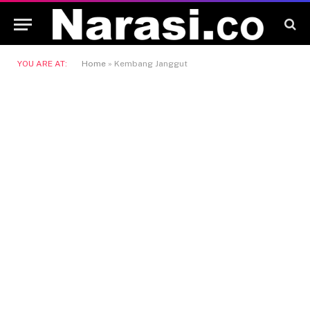
YOU ARE AT:
Home
»
Kembang Janggut