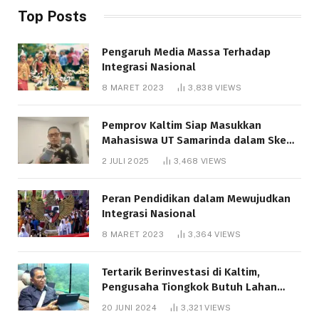
Top Posts
Pengaruh Media Massa Terhadap
Integrasi Nasional
8 MARET 2023
3,838
VIEWS
Pemprov Kaltim Siap Masukkan
Mahasiswa UT Samarinda dalam Skema
Bantuan Pendidikan Gratispol
2 JULI 2025
3,468
VIEWS
Peran Pendidikan dalam Mewujudkan
Integrasi Nasional
8 MARET 2023
3,364
VIEWS
Tertarik Berinvestasi di Kaltim,
Pengusaha Tiongkok Butuh Lahan
1.000 Hektare
20 JUNI 2024
3,321
VIEWS