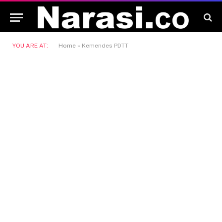
YOU ARE AT:
Home
»
Kemendes PDTT