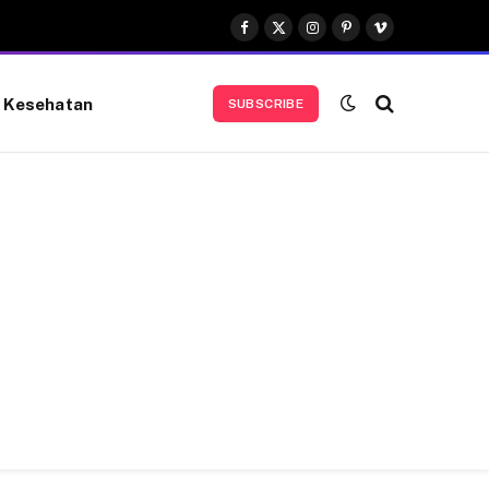
Facebook
X
Instagram
Pinterest
Vimeo
(Twitter)
Kesehatan
SUBSCRIBE