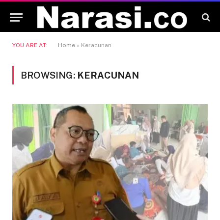
YOU ARE AT:
Home
»
Keracunan
BROWSING:
KERACUNAN