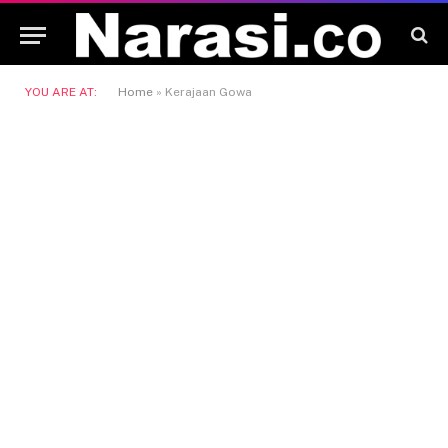
YOU ARE AT:
Home
»
Kerajaan Gowa