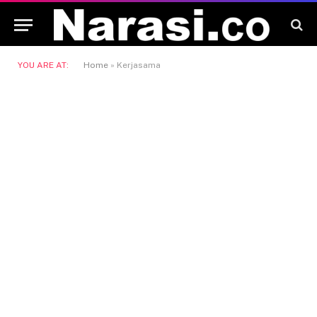
YOU ARE AT:
Home
»
Kerjasama