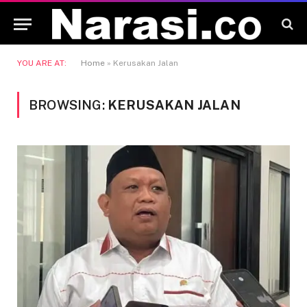
YOU ARE AT:
Home
»
Kerusakan Jalan
BROWSING:
KERUSAKAN JALAN