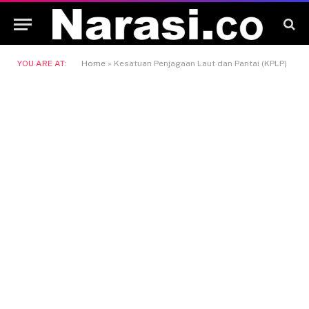
YOU ARE AT:
Home
»
Kesatuan Penjagaan Laut dan Pantai (KPLP)