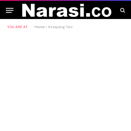
YOU ARE AT:
Home
»
Ketapang Tani